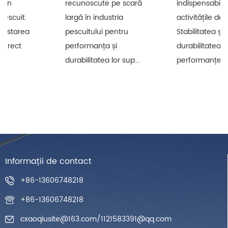
recunoscute pe scară
indispensabile pentru
largă în industria
activitățile de pescuit.
pescuitului pentru
Stabilitatea și
performanța și
durabilitatea
durabilitatea lor sup...
performanței lor af...
Informații de contact
+86-13606748218
+86-13606748218
cxaoqiusite@163.com
/
1121583391@qq.com