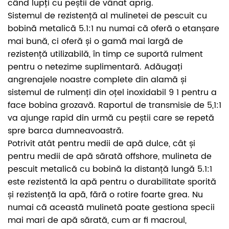
când lupți cu peștii de vânat aprig.
Sistemul de rezistență al mulinetei de pescuit cu
bobină metalică 5.1:1 nu numai că oferă o etanșare
mai bună, ci oferă și o gamă mai largă de
rezistență utilizabilă, în timp ce suportă rulment
pentru o netezime suplimentară. Adăugați
angrenajele noastre complete din alamă și
sistemul de rulmenți din oțel inoxidabil 9 1 pentru a
face bobina grozavă. Raportul de transmisie de 5,1:1
va ajunge rapid din urmă cu peștii care se repetă
spre barca dumneavoastră.
Potrivit atât pentru medii de apă dulce, cât și
pentru medii de apă sărată offshore, mulineta de
pescuit metalică cu bobină la distanță lungă 5.1:1
este rezistentă la apă pentru o durabilitate sporită
și rezistență la apă, fără o rotire foarte grea. Nu
numai că această mulinetă poate gestiona specii
mai mari de apă sărată, cum ar fi macroul,