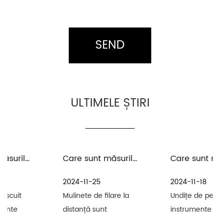
ULTIMELE ȘTIRI
Care sunt măsurile de precauție pentru întreținerea și îngrijirea mulinetelor de filare la distanță în mediul cu apă de mare
Care sunt măsurile de precauție pentru întreținerea uneltelor de pescuit și a undițelor de pescuit
2024-11-25
2024-11-18
Mulinete de filare la
Undițe de pescuit sunt
distanță sunt
instrumente