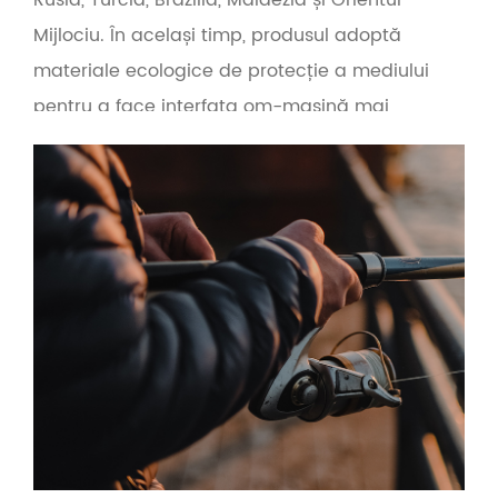
Mijlociu. În același timp, produsul adoptă
materiale ecologice de protecție a mediului
pentru a face interfața om-mașină mai
prietenoasă. Pe baza principiului calității în
primul rând și al serviciului în primul rând,
compania oferă servicii OEM și en-gros pentru
furnizorii de unelte de pescuit, comerțul
electronic cu unelte de pescuit și producătorii
transfrontalieri de unelte de pescuit.