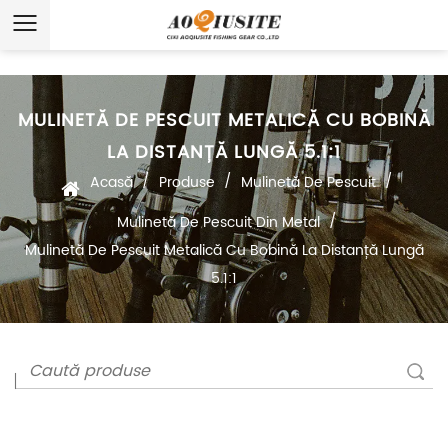
MULINETĂ DE PESCUIT METALICĂ CU BOBINĂ
LA DISTANȚĂ LUNGĂ 5.1:1
/
/
/
Acasă
Produse
Mulinetă De Pescuit
/
Mulinetă De Pescuit Din Metal
Mulinetă De Pescuit Metalică Cu Bobină La Distanță Lungă
5.1:1