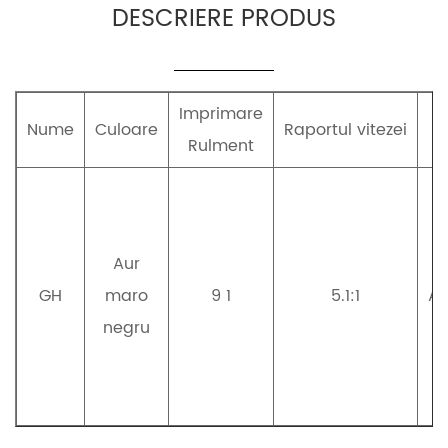
DESCRIERE PRODUS
Imprimare
Nume
Culoare
Raportul vitezei
B
Rulment
Aur
GH
maro
9 1
5.1:1
Al
negru