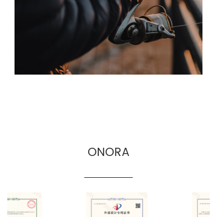
transfrontalieri de unelte de pescuit.
ONORA