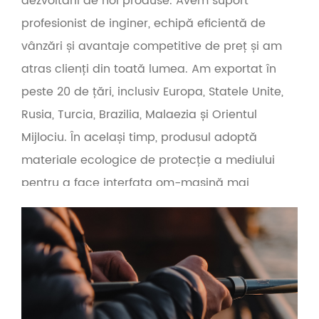
dezvoltării de noi produse. Avem suport
profesionist de inginer, echipă eficientă de
vânzări și avantaje competitive de preț și am
atras clienți din toată lumea. Am exportat în
peste 20 de țări, inclusiv Europa, Statele Unite,
Rusia, Turcia, Brazilia, Malaezia și Orientul
Mijlociu. În același timp, produsul adoptă
materiale ecologice de protecție a mediului
pentru a face interfața om-mașină mai
prietenoasă. Pe baza principiului calității în
primul rând și al serviciului în primul rând,
compania oferă servicii OEM și en-gros pentru
furnizorii de unelte de pescuit, comerțul
electronic cu unelte de pescuit și producătorii