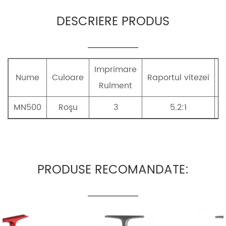
DESCRIERE PRODUS
Imprimare
Nume
Culoare
Raportul vitezei
B
Rulment
MN500
Roşu
3
5.2:1
P
PRODUSE RECOMANDATE: