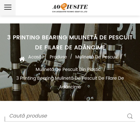
3 PRINTING BEARING MULINETĂ DE PESCUIT
DE FILARE DE ADÂNCIME
/
/
/
Acasă
Produse
Mulinetă De Pescuit
/
Mulinetă De Pescuit Din Plastic
3 Printing Bearing Mulinetă De Pescuit De Filare De
Adâncime