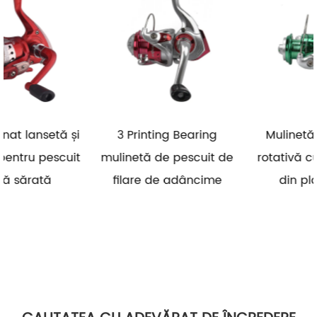
i
3 Printing Bearing
Mulinetă de pescuit
it
mulinetă de pescuit de
rotativă cu apă sărată
filare de adâncime
din plastic 5.2:1