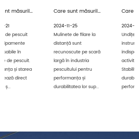
Care sunt măsurile de precauție pentru întreținerea și îngrijirea mulinetelor de filare la distanță în mediul cu apă de mare
Care sunt măsurile de precauție pentru întreținerea uneltelor de pescuit și a undițelor de pescuit
2024-11-25
2024-11-18
Mulinete de filare la
Undițe de pescuit sunt
distanță sunt
instrumente
recunoscute pe scară
indispensabile pentru
largă în industria
activitățile de pescuit.
pescuitului pentru
Stabilitatea și
performanța și
durabilitatea
durabilitatea lor sup...
performanței lor af...