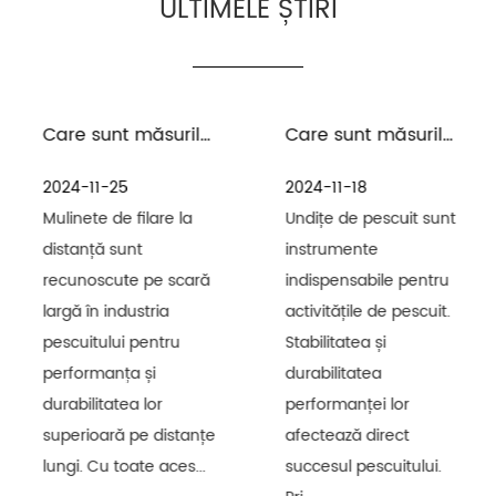
ULTIMELE ȘTIRI
Care sunt măsurile de precauție pentru întreținerea și îngrijirea mulinetelor de filare la distanță în mediul cu apă de mare
Care sunt măsurile de precauție pentru întreținerea uneltelor de pescuit și a undițelor de pescuit
2024-11-25
2024-11-18
Mulinete de filare la
Undițe de pescuit sunt
distanță sunt
instrumente
recunoscute pe scară
indispensabile pentru
largă în industria
activitățile de pescuit.
pescuitului pentru
Stabilitatea și
performanța și
durabilitatea
durabilitatea lor
performanței lor
superioară pe distanțe
afectează direct
lungi. Cu toate aces...
succesul pescuitului.