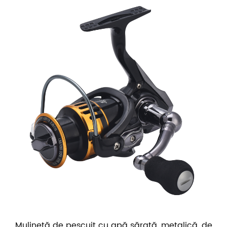
Mulinetă de pescuit cu apă sărată, metalică, de