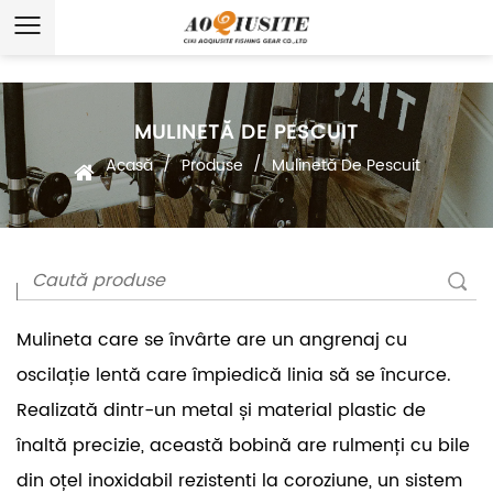
MULINETĂ DE PESCUIT
/
/
Acasă
Produse
Mulinetă De Pescuit
Mulineta care se învârte are un angrenaj cu
oscilație lentă care împiedică linia să se încurce.
Realizată dintr-un metal și material plastic de
înaltă precizie, această bobină are rulmenți cu bile
din oțel inoxidabil rezistenti la coroziune, un sistem