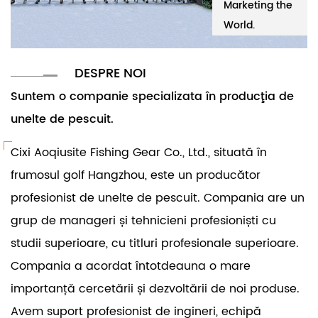
eting the
Ltd.
Marketing the
Ltd.
M
d.
World.
W
DESPRE NOI
Suntem o companie specializata în producţia de
unelte de pescuit.
Cixi Aoqiusite Fishing Gear Co., Ltd., situată în
frumosul golf Hangzhou, este un producător
profesionist de unelte de pescuit. Compania are un
grup de manageri și tehnicieni profesioniști cu
studii superioare, cu titluri profesionale superioare.
Compania a acordat întotdeauna o mare
importanță cercetării și dezvoltării de noi produse.
Avem suport profesionist de ingineri, echipă