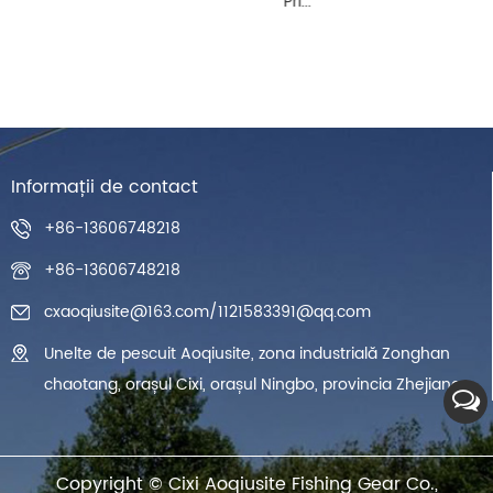
Pri...
Informații de contact
+86-13606748218
+86-13606748218
cxaoqiusite@163.com
/
1121583391@qq.com
Unelte de pescuit Aoqiusite, zona industrială Zonghan
chaotang, orașul Cixi, orașul Ningbo, provincia Zhejiang
Copyright ©
Cixi Aoqiusite Fishing Gear Co.,