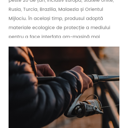
peste 20 de țări, inclusiv Europa, Statele Unite,
Rusia, Turcia, Brazilia, Malaezia și Orientul
Mijlociu. În același timp, produsul adoptă
materiale ecologice de protecție a mediului
pentru a face interfața om-mașină mai
prietenoasă. Pe baza principiului calității în
primul rând și al serviciului în primul rând,
compania oferă servicii OEM și en-gros pentru
furnizorii de unelte de pescuit, comerțul
electronic cu unelte de pescuit și producătorii
transfrontalieri de unelte de pescuit.