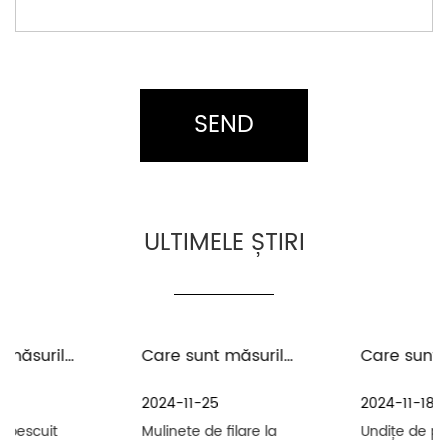
ULTIMELE ȘTIRI
Care sunt măsurile de precauție pentru întreținerea și îngrijirea mulinetelor de filare la distanță în mediul cu apă de mare
Care sunt măsurile de precauție pentru întreținerea uneltelor de pescuit și a undițelor de pescuit
2024-11-25
2024-11-18
Mulinete de filare la
Undițe de pescuit sunt