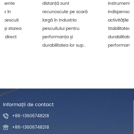
distanță sunt
instrumente
recunoscute pe scară
indispensabile pentru
largă în industria
activitățile de pescuit.
pescuitului pentru
Stabilitatea și
performanța și
durabilitatea
durabilitatea lor sup...
performanței lor af...
Informații de contact
+86-13606748218
+86-13606748218