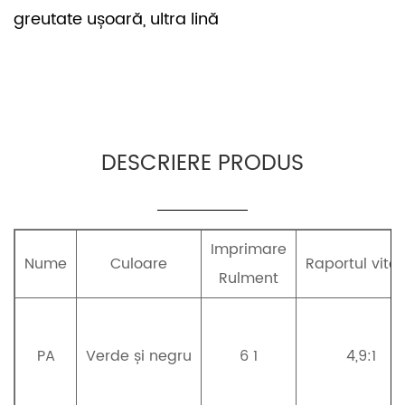
greutate ușoară, ultra lină
DESCRIERE PRODUS
Imprimare
Nume
Culoare
Raportul vitez
Rulment
PA
Verde și negru
6 1
4,9:1