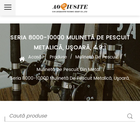
SERIA 8000-10000 MULINETĂ DE PESCUIT
METALICĂ, UŞOARĂ, 4.9:1
/
/
/
Acasă
Produse
Mulinetă De Pescuit
/
Mulinetă De Pescuit Din Metal
Seria 8000-10000 Mulinetă De Pescuit Metalică, Uşoară,
4.9:1