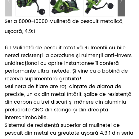
Seria 8000-10000 Mulinetă de pescuit metalică,
uşoară, 4.9:1
6 1 Mulinetă de pescuit rotativă Rulmenții cu bile
netezi rezistenți la coroziune și rulmenții anti-invers
unidirecțional cu oprire instantanee îi conferă
performanțe ultra-netede. Și vine cu o bobină de
rezervă suplimentară gratuită!
Mulineta de filare are roți dințate de alamă de
precizie, un ax din metal întărit, șaibe de rezistență
din carbon cu trei discuri și mânere din aluminiu
prelucrate CNC din stânga și din dreapta
interschimbabile.
Sistemul de rezistență superior al mulinetei de
pescuit din metal cu greutate ușoară 4.9:1 din seria